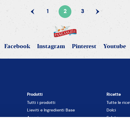
1
2
3
Facebook
Instagram
Pinterest
Youtube
Prodotti
Ricette
Tutti i prodotti
Tutte le rice
Lieviti e Ingredienti Base
Dolci
Aromi
Salato
io
Creme, Gelatine e Coperture
Per occasio