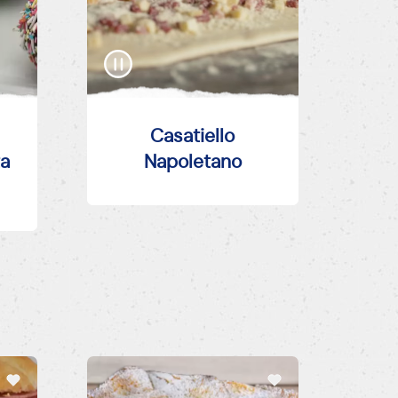
Casatiello
ta
Napoletano