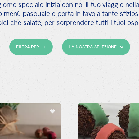
iorno speciale inizia con noi il tuo viaggio nella
o menù pasquale e porta in tavola tante sfizios
F
lci che salate, per sorprendere tutti i tuoi ospi
FILTRA PER
LA NOSTRA SELEZIONE
1
S
V