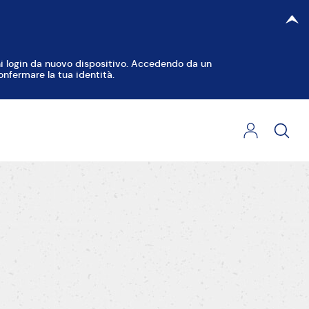
TA FILTRI
CHIUDI
gni login da nuovo dispositivo. Accedendo da un
onfermare la tua identità.
orte Dolci
Torte Decorate
Crostate
iambelle
Cupcake e Muffin
Dolcetti
iscotti
Dolci al cucchiaio
olci Lievitati
Torte Salate
ane, Pizza e Focacce
Piccoli Salati