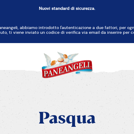
Nuovi standard di sicurezza.
RESET
aneangeli, abbiamo introdotto l'autenticazione a due fattori, per o
uto, ti viene inviato un codice di verifica via email da inserire per c
T
C
B
D
P
Pasqua