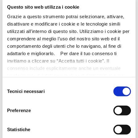
Questo sito web utilizza i cookie
EMAIL
(Campo obbligatorio)
Grazie a questo strumento potrai selezionare, attivare,
disattivare e modificare i cookie e le tecnologie simili
utilizzati all’interno di questo sito. Utilizziamo i cookie per
comprendere al meglio l’uso del nostro sito web ed il
NUMERO DI TELEFONO
comportamento degli utenti che lo navigano, al fine di
adattarlo e migliorarlo. Per dare il tuo consenso ti
invitiamo a cliccare su “Accetta tutti i cookie”. Il
consenso include esplicitamente anche un eventuale
MESSAGGIO
(Campo obbligatorio)
trasferimento dei dati personali negli Stati Uniti ai sensi
dell'Articolo 49 del GDPR. Per maggiori informazioni
Selezione
anche sul trasferimento dei dati a fornitori di tecnologia e
Tecnici necessari
del
partner negli Stati Uniti consultare la nostra informativa
consenso
“Privacy e Cookie Policy”. Se vuoi saperne di più,
Preferenze
selezionare o negare il tuo consenso per alcuni o tutti i
cookies, seleziona “Mostra i dettagli”. Ricorda che è
ALLEGA FILE
possibile revocare il consenso in qualsiasi momento.
Statistiche