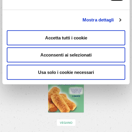
Lievito
Pane
degli
Angeli
per
microonde
Risultato garantito in pochi minuti di cottura.
Mostra dettagli
SCOPRI
Accetta tutti i cookie
Acconsenti ai selezionati
Usa solo i cookie necessari
VEGANO