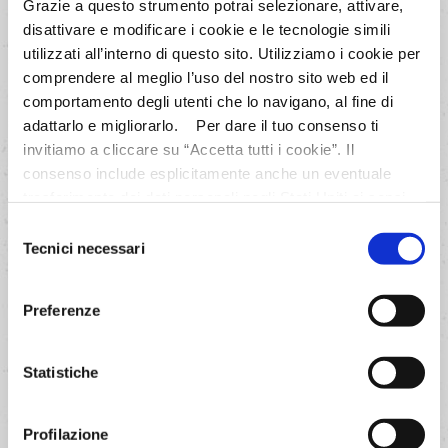
Grazie a questo strumento potrai selezionare, attivare,
Lievito
Pane
degli
Angeli
per
Friggitrice
disattivare e modificare i cookie e le tecnologie simili
ad
Aria
utilizzati all’interno di questo sito. Utilizziamo i cookie per
Risultato garantito nelle cotture brevi.
comprendere al meglio l’uso del nostro sito web ed il
comportamento degli utenti che lo navigano, al fine di
adattarlo e migliorarlo. Per dare il tuo consenso ti
SCOPRI
invitiamo a cliccare su “Accetta tutti i cookie”. Il
consenso include esplicitamente anche un eventuale
trasferimento dei dati personali negli Stati Uniti ai sensi
dell'Articolo 49 del GDPR. Per maggiori informazioni
Selezione
anche sul trasferimento dei dati a fornitori di tecnologia e
Tecnici necessari
del
partner negli Stati Uniti consultare la nostra informativa
consenso
“Privacy e Cookie Policy”. Se vuoi saperne di più,
Preferenze
selezionare o negare il tuo consenso per alcuni o tutti i
cookies, seleziona “Mostra i dettagli”. Ricorda che è
possibile revocare il consenso in qualsiasi momento.
Statistiche
Profilazione
VEGANO
SENZA GLUTINE