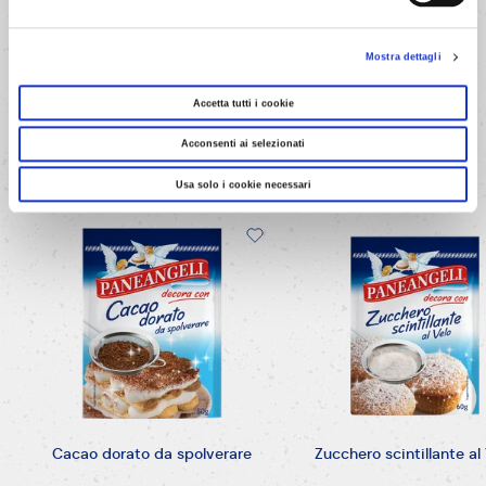
Mostra dettagli
DECORAZIONI E GUARNIZIONI
Accetta tutti i cookie
I
nostri
prodotti,
il
tuo
Acconsenti ai selezionati
tocco
Usa solo i cookie necessari
Cacao dorato da spolverare
Zucchero scintillante al