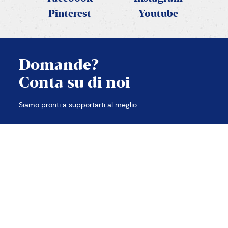
Pinterest
Youtube
Domande?
Conta su di noi
Siamo pronti a supportarti al meglio
TROVA LE RISPOSTE
Contatti
Note legali
Privacy e Cookie policy
Accessibilità
Etica e compliance
Sitemap
2026 © PANEANGELI
cameo s.p.a. p.iva 00638480988