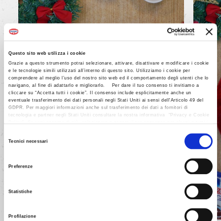
Questo sito web utilizza i cookie
VIDEO TUTORIAL
Grazie a questo strumento potrai selezionare, attivare, disattivare e modificare i cookie
e le tecnologie simili utilizzati all’interno di questo sito. Utilizziamo i cookie per
Trucchetti
per
comprendere al meglio l’uso del nostro sito web ed il comportamento degli utenti che lo
navigano, al fine di adattarlo e migliorarlo. Per dare il tuo consenso ti invitiamo a
cliccare su “Accetta tutti i cookie”. Il consenso include esplicitamente anche un
decorare
un
eventuale trasferimento dei dati personali negli Stati Uniti ai sensi dell'Articolo 49 del
GDPR. Per maggiori informazioni anche sul trasferimento dei dati a fornitori di
tiramisù
natalizio
tecnologia e partner negli Stati Uniti consultare la nostra informativa “Privacy e Cookie
Policy”. Se vuoi saperne di più, selezionare o negare il tuo consenso per alcuni o tutti i
cookies, seleziona “Mostra i dettagli”. Ricorda che è possibile revocare il consenso in
Selezione
qualsiasi momento.
Tecnici necessari
del
SCOPRI
consenso
Preferenze
Statistiche
Profilazione