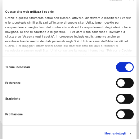
Trucchetti
per
le
Questo sito web utilizza i cookie
decorazioni
di
Grazie a questo strumento potrai selezionare, attivare, disattivare e modificare i cookie
e le tecnologie simili utilizzati all’interno di questo sito. Utilizziamo i cookie per
comprendere al meglio l’uso del nostro sito web ed il comportamento degli utenti che lo
Carnevale:
a
navigano, al fine di adattarlo e migliorarlo. Per dare il tuo consenso ti invitiamo a
cliccare su “Accetta tutti i cookie”. Il consenso include esplicitamente anche un
merenda,
graffe!
eventuale trasferimento dei dati personali negli Stati Uniti ai sensi dell'Articolo 49 del
GDPR. Per maggiori informazioni anche sul trasferimento dei dati a fornitori di
tecnologia e partner negli Stati Uniti consultare la nostra informativa “Privacy e Cookie
Policy”. Se vuoi saperne di più, selezionare o negare il tuo consenso per alcuni o tutti i
cookies, seleziona “Mostra i dettagli”. Ricorda che è possibile revocare il consenso in
Selezione
qualsiasi momento.
Tecnici necessari
del
GUARDA IL VIDEO
consenso
Preferenze
Statistiche
Profilazione
Mostra dettagli