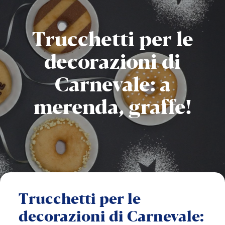
Trucchetti
per
le
decorazioni
di
Carnevale:
a
merenda,
graffe!
Trucchetti
per
le
decorazioni
di
Carnevale: