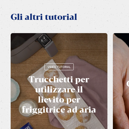
Gli
altri
tutorial
VIDEO TUTORIAL
Trucchetti
per
utilizzare
il
lievito
per
friggitrice
ad
aria