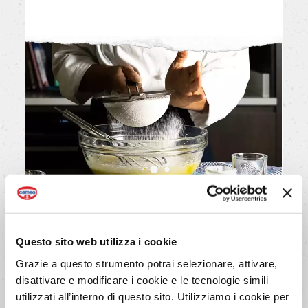
4/7
Questo sito web utilizza i cookie
Incorpora il tutto delicatamente
Grazie a questo strumento potrai selezionare, attivare,
con una frusta a mano.
disattivare e modificare i cookie e le tecnologie simili
utilizzati all’interno di questo sito. Utilizziamo i cookie per