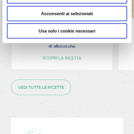
Acconsenti ai selezionati
Usa solo i cookie necessari
Occhi di bue
Delicati biscotti arricchiti da una confettura
di albicocche.
SCOPRI LA RICETTA
VEDI TUTTE LE RICETTE