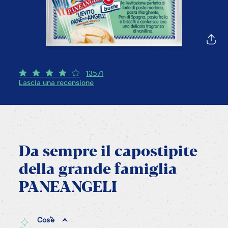
13571
Lascia una recensione
Da
sempre
il
capostipite
della
grande
famiglia
PANEANGELI
Cos'è