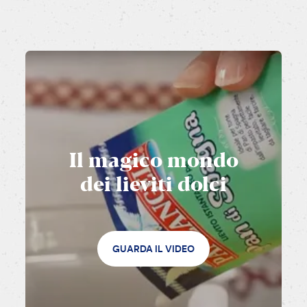
Il
magico
mondo
dei
lieviti
dolci
GUARDA IL VIDEO