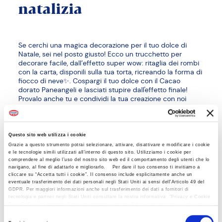
natalizia
Se cerchi una magica decorazione per il tuo dolce di
Natale, sei nel posto giusto! Ecco un trucchetto per
decorare facile, dall’effetto super wow: ritaglia dei rombi
con la carta, disponili sulla tua torta, ricreando la forma di
fiocco di neve✨. Cospargi il tuo dolce con il Cacao
dorato Paneangeli e lasciati stupire dall'effetto finale!
Provalo anche tu e condividi la tua creazione con noi
taggando il nostro profilo ufficiale @paneangeliofficial
Questo sito web utilizza i cookie
Grazie a questo strumento potrai selezionare, attivare, disattivare e modificare i cookie
e le tecnologie simili utilizzati all’interno di questo sito. Utilizziamo i cookie per
comprendere al meglio l’uso del nostro sito web ed il comportamento degli utenti che lo
navigano, al fine di adattarlo e migliorarlo. Per dare il tuo consenso ti invitiamo a
cliccare su “Accetta tutti i cookie”. Il consenso include esplicitamente anche un
eventuale trasferimento dei dati personali negli Stati Uniti ai sensi dell'Articolo 49 del
GDPR. Per maggiori informazioni anche sul trasferimento dei dati a fornitori di
tecnologia e partner negli Stati Uniti consultare la nostra informativa “Privacy e Cookie
Trucchetti
per
Policy”. Se vuoi saperne di più, selezionare o negare il tuo consenso per alcuni o tutti i
cookies, seleziona “Mostra i dettagli”. Ricorda che è possibile revocare il consenso in
decorare
la
tua
Selezione
qualsiasi momento.