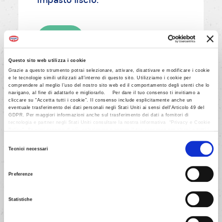
impasto liscio.
AVANTI
Questo sito web utilizza i cookie
Grazie a questo strumento potrai selezionare, attivare, disattivare e modificare i cookie
e le tecnologie simili utilizzati all’interno di questo sito. Utilizziamo i cookie per
comprendere al meglio l’uso del nostro sito web ed il comportamento degli utenti che lo
navigano, al fine di adattarlo e migliorarlo. Per dare il tuo consenso ti invitiamo a
cliccare su “Accetta tutti i cookie”. Il consenso include esplicitamente anche un
eventuale trasferimento dei dati personali negli Stati Uniti ai sensi dell'Articolo 49 del
3/6
GDPR. Per maggiori informazioni anche sul trasferimento dei dati a fornitori di
tecnologia e partner negli Stati Uniti consultare la nostra informativa “Privacy e Cookie
Stendi 2/3 dell'impasto sul fondo
Policy”. Se vuoi saperne di più, selezionare o negare il tuo consenso per alcuni o tutti i
cookies, seleziona “Mostra i dettagli”. Ricorda che è possibile revocare il consenso in
e sulle pareti di uno stampo
Selezione
qualsiasi momento.
Tecnici necessari
quadrato oppure rotondo
del
(diametro 26 cm) con il fondo
consenso
Preferenze
unto con l'ungiteglia, formando un
bordo alto 3 cm.
Statistiche