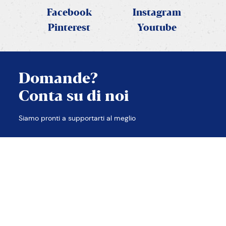
Facebook
Instagram
Pinterest
Youtube
Domande?
Conta su di noi
CHIUDI
Siamo pronti a supportarti al meglio
TROVA LE RISPOSTE
CONTATTACI
Contatti
Note legali
Privacy e Cookie policy
Accessibilità
Etica e compliance
Sitemap
2026 © PANEANGELI