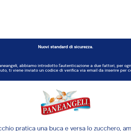
e in una terrina larga e mescolaci la Pasta madr