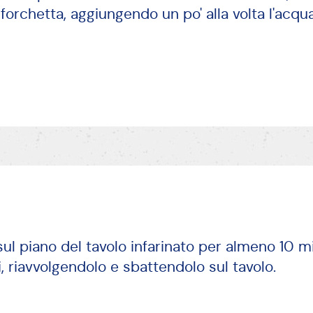
chio pratica una buca e versa lo zucchero, am
 forchetta, aggiungendo un po' alla volta l'acqua 
sul piano del tavolo infarinato per almeno 10 mi
i, riavvolgendolo e sbattendolo sul tavolo.