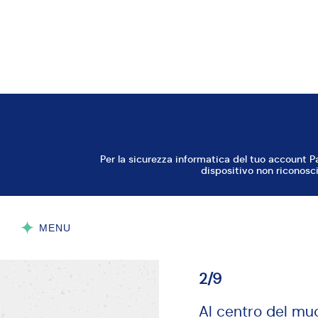
1/9
Setaccia le farin
AVANTI
2/9