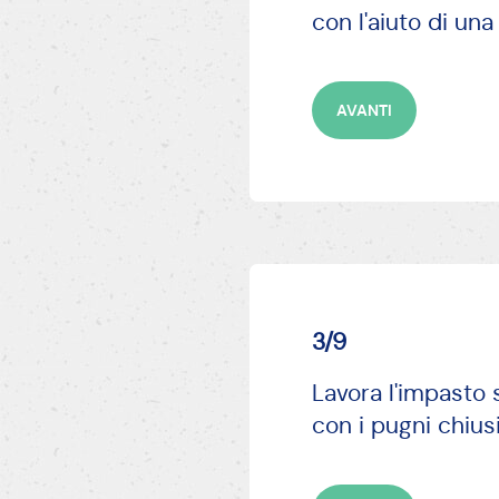
Al centro del muc
con l'aiuto di una
AVANTI
3/9
Lavora l'impasto 
con i pugni chius