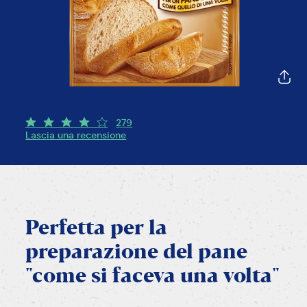
279
Lascia una recensione
Perfetta
per
la
preparazione
del
pane
"come
si
faceva
una
volta"