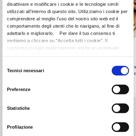
disattivare e modificare i cookie e le tecnologie simili
utilizzati all’interno di questo sito. Utilizziamo i cookie per
comprendere al meglio l’uso del nostro sito web ed il
comportamento degli utenti che lo navigano, al fine di
adattarlo e migliorarlo. Per dare il tuo consenso ti
invitiamo a cliccare su “Accetta tutti i cookie”. Il
consenso include esplicitamente anche un eventuale
Pane alle carote viola
trasferimento dei dati personali negli Stati Uniti ai sensi
dell'Articolo 49 del GDPR. Per maggiori informazioni
Selezione
Il lievitato per eccellenza, impreziosito da un
Fr
anche sul trasferimento dei dati a fornitori di tecnologia e
Tecnici necessari
del
originale colore dato dalle carote viola
ac
partner negli Stati Uniti consultare la nostra informativa
consenso
“Privacy e Cookie Policy”. Se vuoi saperne di più,
SCOPRI LA RICETTA
Preferenze
selezionare o negare il tuo consenso per alcuni o tutti i
cookies, seleziona “Mostra i dettagli”. Ricorda che è
possibile revocare il consenso in qualsiasi momento.
Statistiche
VEDI TUTTE LE RICETTE
Profilazione