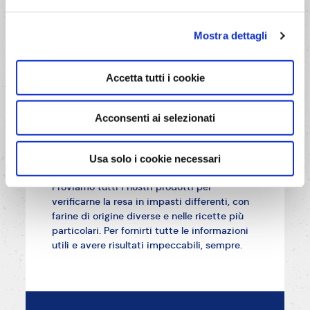
Mostra dettagli
Accetta tutti i cookie
Acconsenti ai selezionati
Lo abbiamo provato
con
Usa solo i cookie necessari
Proviamo tutti i nostri prodotti per
verificarne la resa in impasti differenti, con
farine di origine diverse e nelle ricette più
particolari. Per fornirti tutte le informazioni
utili e avere risultati impeccabili, sempre.