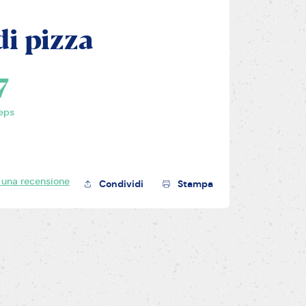
di pizza
7
eps
 una recensione
Condividi
Stampa