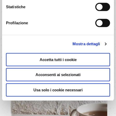
possibile revocare il consenso in qualsiasi momento.
Statistiche
Profilazione
Mostra dettagli
Accetta tutti i cookie
Pangocce integrali
Acconsenti ai selezionati
Usa solo i cookie necessari