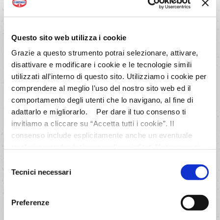
Questo sito web utilizza i cookie
Grazie a questo strumento potrai selezionare, attivare,
disattivare e modificare i cookie e le tecnologie simili
utilizzati all’interno di questo sito. Utilizziamo i cookie per
comprendere al meglio l’uso del nostro sito web ed il
comportamento degli utenti che lo navigano, al fine di
adattarlo e migliorarlo. Per dare il tuo consenso ti
Biscotti ovis mollis con glassa al cacao
invitiamo a cliccare su “Accetta tutti i cookie”. Il
consenso include esplicitamente anche un eventuale
trasferimento dei dati personali negli Stati Uniti ai sensi
dell'Articolo 49 del GDPR. Per maggiori informazioni
Selezione
anche sul trasferimento dei dati a fornitori di tecnologia e
Tecnici necessari
del
partner negli Stati Uniti consultare la nostra informativa
consenso
“Privacy e Cookie Policy”. Se vuoi saperne di più,
Preferenze
selezionare o negare il tuo consenso per alcuni o tutti i
cookies, seleziona “Mostra i dettagli”. Ricorda che è