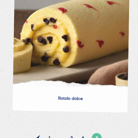
Rotolo dolce
1
...
3
4
5