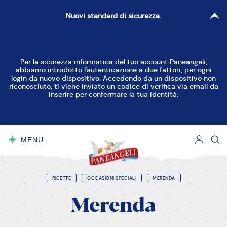
Nuovi standard di sicurezza.
RESETTA FILTRI
CHIUDI
Per la sicurezza informatica del tuo account Paneangeli,
abbiamo introdotto l'autenticazione a due fattori, per ogni
Torte Dolci
Torte Decorate
login da nuovo dispositivo. Accedendo da un dispositivo non
riconosciuto, ti viene inviato un codice di verifica via email da
inserire per confermare la tua identità.
Crostate
Ciambelle
Cupcake e Muffin
Dolcetti
Biscotti
MENU
CHIUDI
Dolci al cucchiaio
Dolci Lievitati
Torte Salate
Pane, Pizza e Focacce
RICETTE
OCCASIONI SPECIALI
MERENDA
Merenda
Piccoli Salati