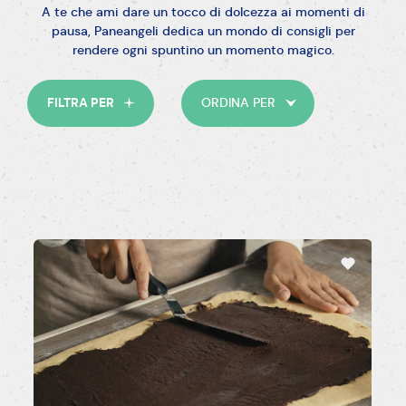
A te che ami dare un tocco di dolcezza ai momenti di
pausa, Paneangeli dedica un mondo di consigli per
rendere ogni spuntino un momento magico.
Facile
Media
Difficile
FILTRA PER
ORDINA PER
15'-30'
30'-45'
45'-60'
>60'
Senza glutine
Senza latticini
Vegetariano
Vegano
Senza uova