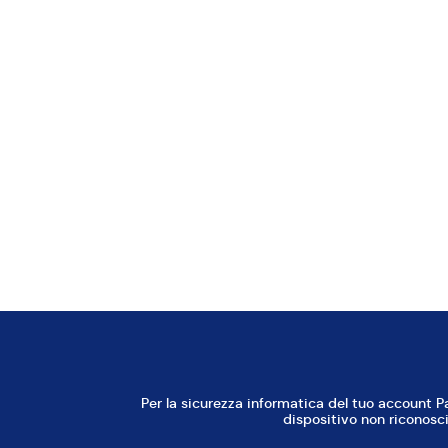
1 sac a poche
QUELLO CHE TI SERVE
Per
questa
ricett
Zucchero al Velo
Vanillina