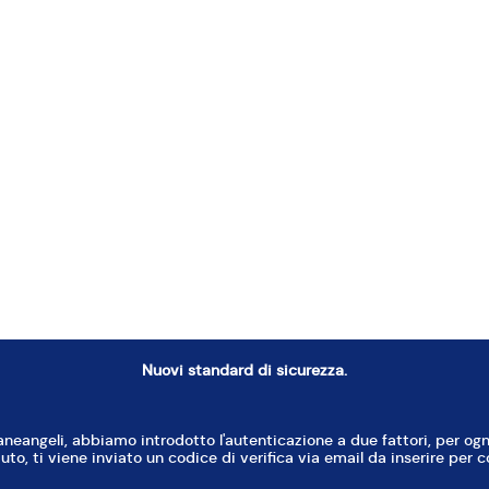
1 teglia forno
a
Lievito Pane degli Angeli