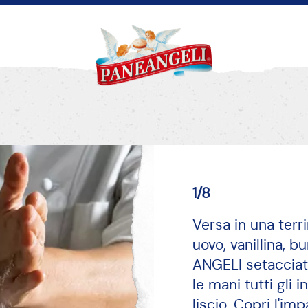
1/8
Versa in una terri
uovo, vanillina, b
ANGELI setacciat
le mani tutti gli 
liscio. Copri l'im