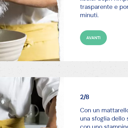
trasparente e poni
minuti.
AVANTI
2/8
Con un mattarello
una sfoglia dello
con uno stampino