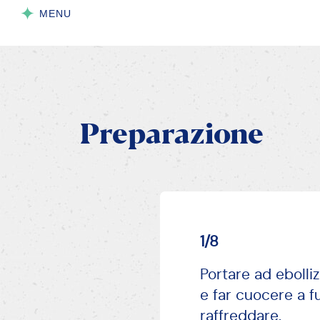
Lievito Pane degli Angeli
Vanillina
Preparazione
1/8
Portare ad ebolliz
e far cuocere a 
raffreddare.