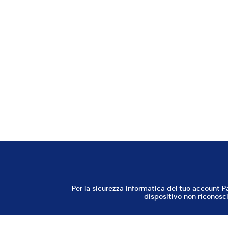
AGGIUNGI TUTTO ALLA LISTA DELLA SPESA
QUELLO CHE TI SERVE
Per
questa
ricett