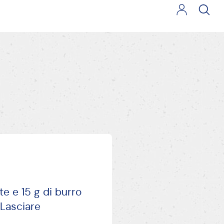
rancio
Zucchero al Velo
te e 15 g di burro
 Lasciare