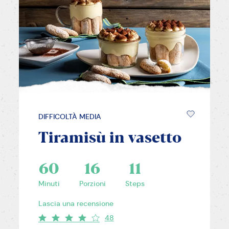
DIFFICOLTÀ MEDIA
Tiramisù in vasetto
60
16
11
Minuti
Porzioni
Steps
Lascia una recensione
48