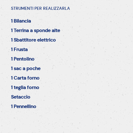
STRUMENTI PER REALIZZARLA
1 Bilancia
1 Terrina a sponde alte
1 Sbattitore elettrico
1 Frusta
1 Pentolino
1 sac a poche
1 Carta forno
1 teglia forno
Setaccio
1 Pennellino