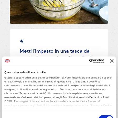
4/11
Metti l'impasto in una tasca da
pasticciere con bocchetta liscia
del diametro di 1,5 cm, forma 21
bastoncini lunghi 7 cm circa su
Questo sito web utilizza i cookie
una lastra antiaderente e cospargi
Grazie a questo strumento potrai selezionare, attivare, disattivare e modificare i cookie
e le tecnologie simili utilizzati all’interno di questo sito. Utilizziamo i cookie per
con lo zucchero al velo
comprendere al meglio l’uso del nostro sito web ed il comportamento degli utenti che lo
navigano, al fine di adattarlo e migliorarlo. Per dare il tuo consenso ti invitiamo a
cliccare su “Accetta tutti i cookie”. Il consenso include esplicitamente anche un
eventuale trasferimento dei dati personali negli Stati Uniti ai sensi dell'Articolo 49 del
GDPR. Per maggiori informazioni anche sul trasferimento dei dati a fornitori di
AVANTI
tecnologia e partner negli Stati Uniti consultare la nostra informativa “Privacy e Cookie
Policy”. Se vuoi saperne di più, selezionare o negare il tuo consenso per alcuni o tutti i
cookies, seleziona “Mostra i dettagli”. Ricorda che è possibile revocare il consenso in
Selezione
qualsiasi momento.