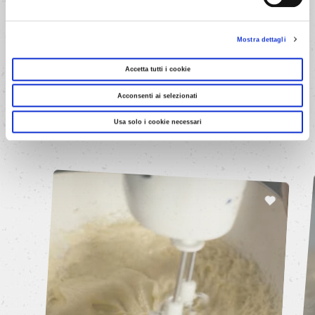
Mostra dettagli
Accetta tutti i cookie
LA SELEZIONE DI RICETTE PER TE
Acconsenti ai selezionati
Friabili
Delizie
Usa solo i cookie necessari