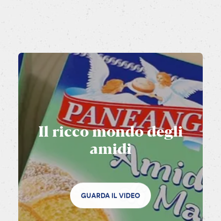
Il
ricco
mondo
degli
amidi
GUARDA IL VIDEO