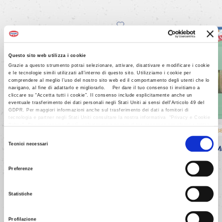
Questo sito web utilizza i cookie
Grazie a questo strumento potrai selezionare, attivare, disattivare e modificare i cookie
e le tecnologie simili utilizzati all’interno di questo sito. Utilizziamo i cookie per
comprendere al meglio l’uso del nostro sito web ed il comportamento degli utenti che lo
navigano, al fine di adattarlo e migliorarlo. Per dare il tuo consenso ti invitiamo a
cliccare su “Accetta tutti i cookie”. Il consenso include esplicitamente anche un
eventuale trasferimento dei dati personali negli Stati Uniti ai sensi dell'Articolo 49 del
GDPR. Per maggiori informazioni anche sul trasferimento dei dati a fornitori di
tecnologia e partner negli Stati Uniti consultare la nostra informativa “Privacy e Cookie
Policy”. Se vuoi saperne di più, selezionare o negare il tuo consenso per alcuni o tutti i
VEGANO
SENZA GLUTINE
VEGANO
S
cookies, seleziona “Mostra i dettagli”. Ricorda che è possibile revocare il consenso in
Selezione
qualsiasi momento.
Tecnici necessari
Fecola
di
Patate
500
g
Aroma
M
del
consenso
Preferenze
Statistiche
Profilazione