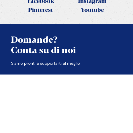
Facebook
Instagram
Pinterest
Youtube
Domande?
Conta su di noi
Siamo pronti a supportarti al meglio
TROVA LE RISPOSTE
Contatti
Note legali
Privacy e Cookie policy
Accessibilità
Etica e compliance
Sitemap
2026 © PANEANGELI
cameo s.p.a. p.iva 00638480988