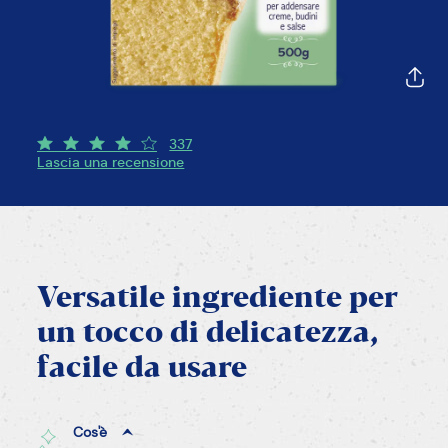
337
Lascia una recensione
Versatile
ingrediente
per
un
tocco
di
delicatezza,
facile
da
usare
Cos'è