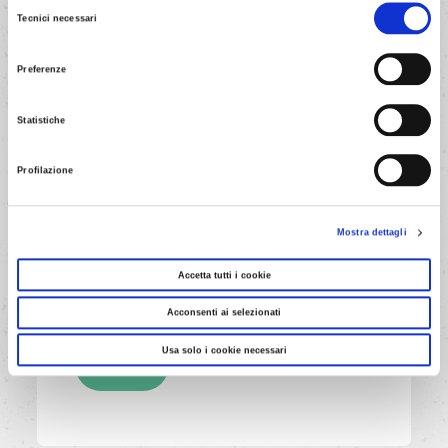
Selezione
qualsiasi momento.
Tecnici necessari
del
consenso
Preferenze
Statistiche
4/7
Con la frusta a mano incorporare
Profilazione
delicatamente il tutto senza
sbattere, ruotando la terrina e
muovendo la frusta dal basso
Mostra dettagli
verso l'alto, in modo che la neve
Accetta tutti i cookie
non si smonti.
Acconsenti ai selezionati
Usa solo i cookie necessari
AVANTI