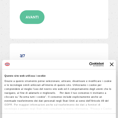
AVANTI
3/7
Unire al composto le farine
mescolate e setacciate con il
Questo sito web utilizza i cookie
LIEVITO PANE DEGLI ANGELI.
Grazie a questo strumento potrai selezionare, attivare, disattivare e modificare i cookie
Montare a neve ben ferma gli
e le tecnologie simili utilizzati all’interno di questo sito. Utilizziamo i cookie per
comprendere al meglio l’uso del nostro sito web ed il comportamento degli utenti che lo
albumi con lo zucchero restante.
navigano, al fine di adattarlo e migliorarlo. Per dare il tuo consenso ti invitiamo a
cliccare su “Accetta tutti i cookie”. Il consenso include esplicitamente anche un
eventuale trasferimento dei dati personali negli Stati Uniti ai sensi dell'Articolo 49 del
GDPR. Per maggiori informazioni anche sul trasferimento dei dati a fornitori di
tecnologia e partner negli Stati Uniti consultare la nostra informativa “Privacy e Cookie
AVANTI
Policy”. Se vuoi saperne di più, selezionare o negare il tuo consenso per alcuni o tutti i
cookies, seleziona “Mostra i dettagli”. Ricorda che è possibile revocare il consenso in