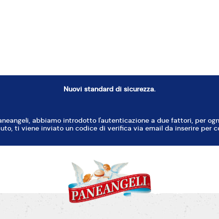
evi incorporare metà della farina all’impasto,
e mescolando costantemente: in questo modo ev
 troppo denso.