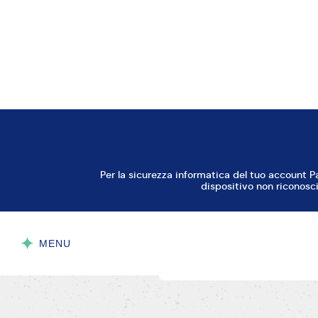
2/8
A questo punto d
poco alla volta 
composto diventi
AVANTI