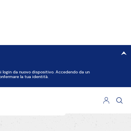
 aggiungendone
iterai che il