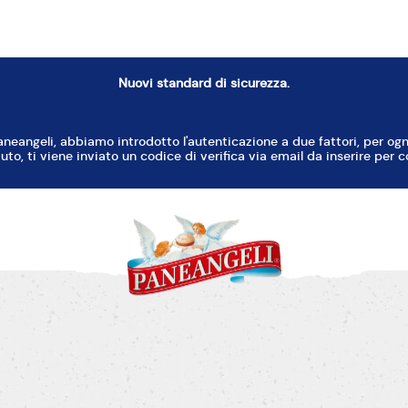
Lievito Pane degli Angeli
Ciliegie can