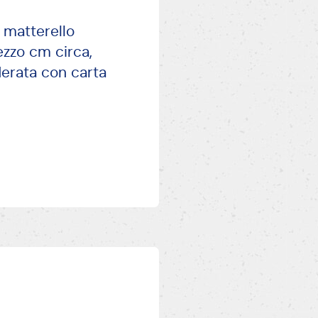
n matterello
ezzo cm circa,
oderata con carta