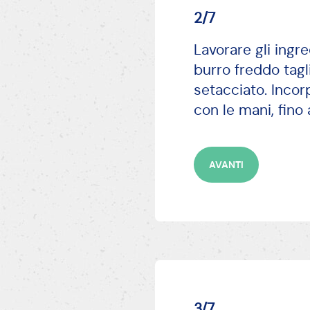
2/7
Lavorare gli ingre
burro freddo tagl
setacciato. Incor
con le mani, fino
AVANTI
3/7