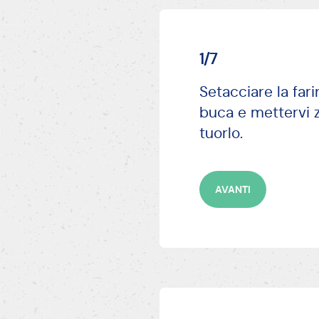
1/7
Setacciare la far
buca e mettervi z
tuorlo.
AVANTI