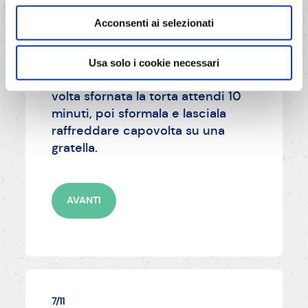
Acconsenti ai selezionati
6/11
Prima di sfornare verifica la
Usa solo i cookie necessari
cottura con uno stecchino. Una
volta sfornata la torta attendi 10
minuti, poi sformala e lasciala
raffreddare capovolta su una
gratella.
AVANTI
7/11