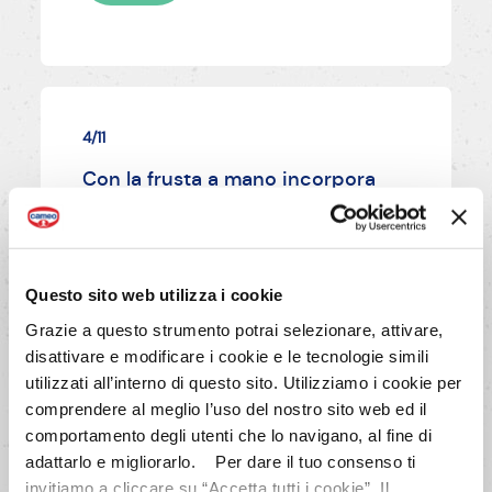
4/11
Con la frusta a mano incorpora
delicatamente il tutto senza
sbattere, ruotando la terrina e
muovendo la frusta dal basso
verso l’alto, in modo che le uova
Questo sito web utilizza i cookie
non si smontino.
Grazie a questo strumento potrai selezionare, attivare,
disattivare e modificare i cookie e le tecnologie simili
utilizzati all’interno di questo sito. Utilizziamo i cookie per
AVANTI
comprendere al meglio l’uso del nostro sito web ed il
comportamento degli utenti che lo navigano, al fine di
adattarlo e migliorarlo. Per dare il tuo consenso ti
invitiamo a cliccare su “Accetta tutti i cookie”. Il