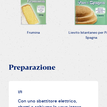
Frumina
Lievito Istantaneo per P
Spagna
Preparazione
1/11
Con uno sbattitore elettrico,
sbatti a schiuma le uova intere