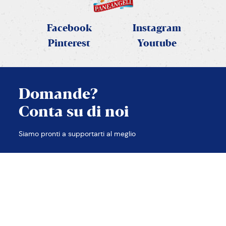
Facebook
Instagram
Pinterest
Youtube
Domande?
Conta su di noi
CHIUDI
Siamo pronti a supportarti al meglio
TROVA LE RISPOSTE
CONTATTACI
Contatti
Note legali
Privacy e Cookie policy
Accessibilità
Etica e compliance
Sitemap