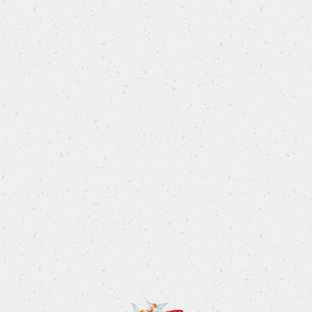
Party cake
La torta di compleanno che stavi cercando
SCOPRI LA RICETTA