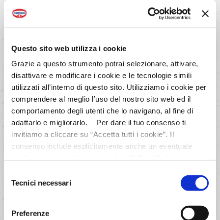
Per il ripieno, in una ciotola
mescola le albicocche con lo
zucchero semolato, il burro,
l'estratto e l'amido di mais.
Questo sito web utilizza i cookie
Grazie a questo strumento potrai selezionare, attivare,
disattivare e modificare i cookie e le tecnologie simili
AVANTI
utilizzati all’interno di questo sito. Utilizziamo i cookie per
comprendere al meglio l’uso del nostro sito web ed il
comportamento degli utenti che lo navigano, al fine di
adattarlo e migliorarlo. Per dare il tuo consenso ti
invitiamo a cliccare su “Accetta tutti i cookie”. Il
consenso include esplicitamente anche un eventuale
trasferimento dei dati personali negli Stati Uniti ai sensi
dell'Articolo 49 del GDPR. Per maggiori informazioni
Selezione
anche sul trasferimento dei dati a fornitori di tecnologia e
Tecnici necessari
del
partner negli Stati Uniti consultare la nostra informativa
consenso
“Privacy e Cookie Policy”. Se vuoi saperne di più,
Preferenze
selezionare o negare il tuo consenso per alcuni o tutti i