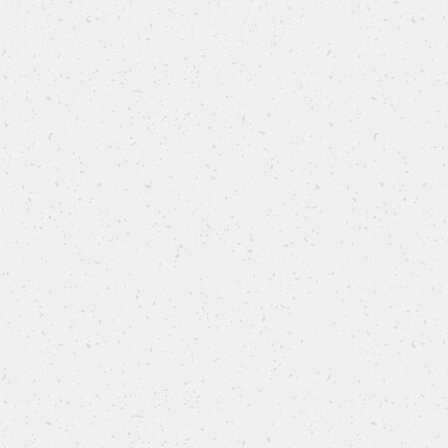
Apricot pie
Apricot pie, semplice e buonissima