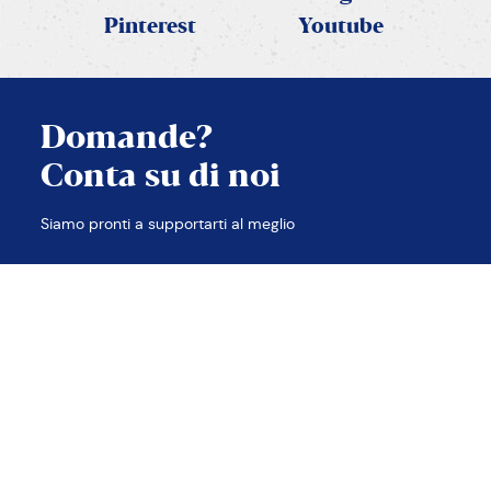
Pinterest
Youtube
Domande?
Conta su di noi
CHIUDI
Siamo pronti a supportarti al meglio
TROVA LE RISPOSTE
CONTATTACI
Contatti
Note legali
Privacy e Cookie policy
Accessibilità
Etica e compliance
Sitemap
2026 © PANEANGELI
cameo s.p.a. p.iva 00638480988