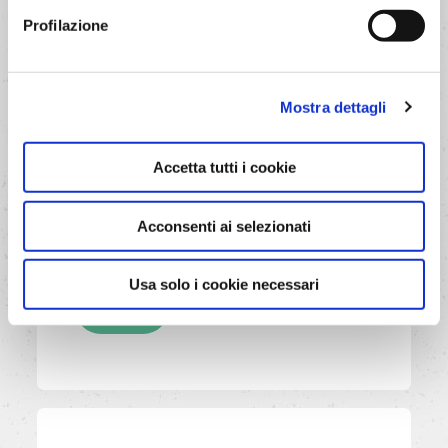
Profilazione
5/8
Mostra dettagli
Cuocere per 12-15 minuti nella
parte media del forno
Accetta tutti i cookie
preriscaldato (elettrico: 180°C,
ventilato: 170°C, a gas nella parte
Acconsenti ai selezionati
alta: 190°C).
Usa solo i cookie necessari
AVANTI