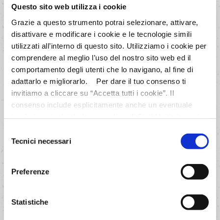
Questo sito web utilizza i cookie
Grazie a questo strumento potrai selezionare, attivare,
AVANTI
disattivare e modificare i cookie e le tecnologie simili
utilizzati all’interno di questo sito. Utilizziamo i cookie per
comprendere al meglio l’uso del nostro sito web ed il
comportamento degli utenti che lo navigano, al fine di
adattarlo e migliorarlo. Per dare il tuo consenso ti
invitiamo a cliccare su “Accetta tutti i cookie”. Il
4/8
consenso include esplicitamente anche un eventuale
trasferimento dei dati personali negli Stati Uniti ai sensi
Foderare con i dischetti 40
dell'Articolo 49 del GDPR. Per maggiori informazioni
pirottini di carta (diametro 5 cm)
Selezione
anche sul trasferimento dei dati a fornitori di tecnologia e
Tecnici necessari
e bucherellare la superficie con i
del
partner negli Stati Uniti consultare la nostra informativa
consenso
rebbi di una forchetta.
“Privacy e Cookie Policy”. Se vuoi saperne di più,
Preferenze
selezionare o negare il tuo consenso per alcuni o tutti i
cookies, seleziona “Mostra i dettagli”. Ricorda che è
AVANTI
possibile revocare il consenso in qualsiasi momento.
Statistiche