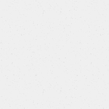
Babka salata al pistacchio
Un intreccio salato, soffice e scenografico