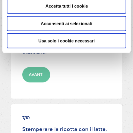
6/10
Accetta tutti i cookie
Dividere l'impasto ben lievitato in
2 panetti uguali, stenderli in 2
Acconsenti ai selezionati
dischi del diametro di 32 cm e
trasferirli su 2 teglie per pizza (Ø
Usa solo i cookie necessari
32 cm) unte con 2 cucchiai d'olio
ciascuna.
AVANTI
7/10
Stemperare la ricotta con il latte,