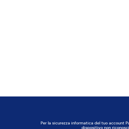
STRUMENTI PER REALIZZARLA
Terrina
Pentolino
QUELLO CHE TI SERVE
Per
questa
ricett