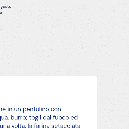
 gusto
to
one in un pentolino con
a, burro; togli dal fuoco ed
 una volta, la farina setacciata