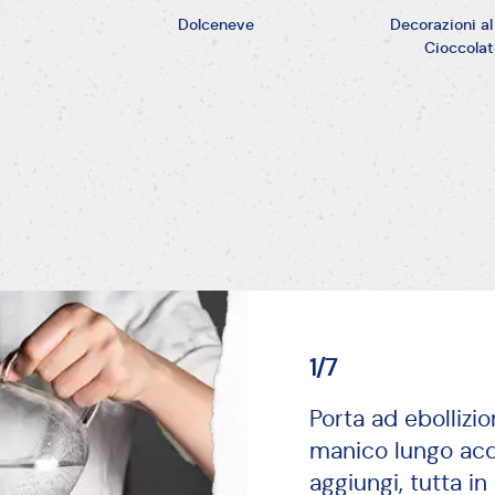
Dolceneve
Decorazioni al
Cioccola
1/7
Porta ad ebollizi
manico lungo acqu
aggiungi, tutta in