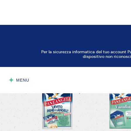
sac a poche
pentola a bordi alti
QUELLO CHE TI SERVE
Per
questa
ricett