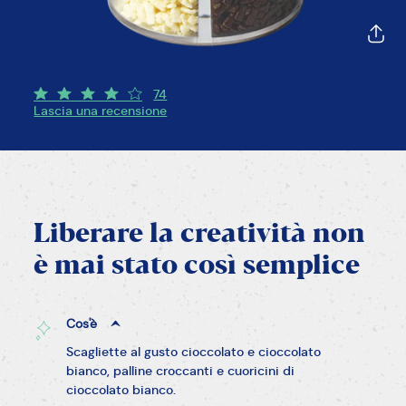
74
Lascia una recensione
Liberare
la
creatività
non
è
mai
stato
così
semplice
Cos'è
Scagliette al gusto cioccolato e cioccolato
bianco, palline croccanti e cuoricini di
cioccolato bianco.