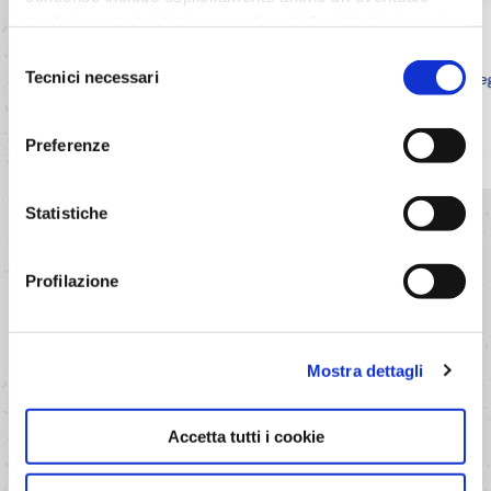
trasferimento dei dati personali negli Stati Uniti ai sensi
Biscotti ovis mollis con glassa al cacao
dell'Articolo 49 del GDPR. Per maggiori informazioni
Selezione
Biscotti con glassa al cacao ideali per
anche sul trasferimento dei dati a fornitori di tecnologia e
Alleg
Tecnici necessari
del
colazioni e merende golose.
partner negli Stati Uniti consultare la nostra informativa
consenso
“Privacy e Cookie Policy”. Se vuoi saperne di più,
SCOPRI LA RICETTA
Preferenze
selezionare o negare il tuo consenso per alcuni o tutti i
cookies, seleziona “Mostra i dettagli”. Ricorda che è
possibile revocare il consenso in qualsiasi momento.
Statistiche
VEDI TUTTE LE RICETTE
Profilazione
Mostra dettagli
Accetta tutti i cookie