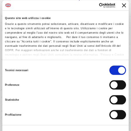
Questo sito web utilizza i cookie
AVANTI
Grazie a questo strumento potrai selezionare, attivare, disattivare e modificare i cookie
e le tecnologie simili utilizzati all’interno di questo sito. Utilizziamo i cookie per
comprendere al meglio l’uso del nostro sito web ed il comportamento degli utenti che lo
navigano, al fine di adattarlo e migliorarlo. Per dare il tuo consenso ti invitiamo a
cliccare su “Accetta tutti i cookie”. Il consenso include esplicitamente anche un
eventuale trasferimento dei dati personali negli Stati Uniti ai sensi dell'Articolo 49 del
GDPR. Per maggiori informazioni anche sul trasferimento dei dati a fornitori di
tecnologia e partner negli Stati Uniti consultare la nostra informativa “Privacy e Cookie
Policy”. Se vuoi saperne di più, selezionare o negare il tuo consenso per alcuni o tutti i
4/8
cookies, seleziona “Mostra i dettagli”. Ricorda che è possibile revocare il consenso in
Selezione
qualsiasi momento.
Tecnici necessari
Con un matterello, stendere
del
l'impasto in una sfoglia spessa 4-5
consenso
Preferenze
mm circa e ritagliarvi 12 dischetti
(Ø 10 cm circa), serbando i ritagli.
Statistiche
Profilazione
AVANTI