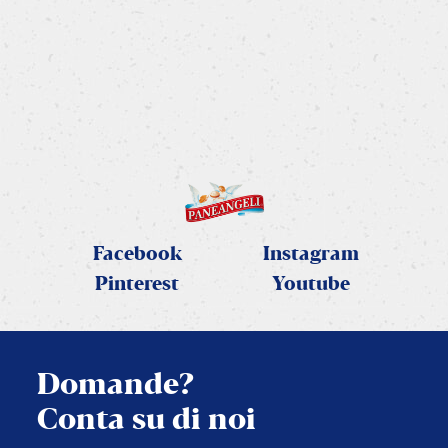
Babka salata al pistacchio
Un intreccio salato, soffice e scenografico
SCOPRI LA RICETTA
Facebook
Instagram
Pinterest
Youtube
Domande?
Conta su di noi
CHIUDI