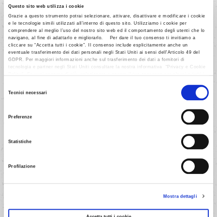
Questo sito web utilizza i cookie
Grazie a questo strumento potrai selezionare, attivare, disattivare e modificare i cookie
e le tecnologie simili utilizzati all’interno di questo sito. Utilizziamo i cookie per
comprendere al meglio l’uso del nostro sito web ed il comportamento degli utenti che lo
AVANTI
navigano, al fine di adattarlo e migliorarlo. Per dare il tuo consenso ti invitiamo a
cliccare su “Accetta tutti i cookie”. Il consenso include esplicitamente anche un
eventuale trasferimento dei dati personali negli Stati Uniti ai sensi dell'Articolo 49 del
GDPR. Per maggiori informazioni anche sul trasferimento dei dati a fornitori di
tecnologia e partner negli Stati Uniti consultare la nostra informativa “Privacy e Cookie
Policy”. Se vuoi saperne di più, selezionare o negare il tuo consenso per alcuni o tutti i
cookies, seleziona “Mostra i dettagli”. Ricorda che è possibile revocare il consenso in
Selezione
qualsiasi momento.
Tecnici necessari
del
5/9
consenso
Preferenze
Dividi l'impasto ben lievitato in 2
parti uguali e forma con ognuna
Statistiche
un filoncino di 60 cm circa.
Profilazione
AVANTI
Mostra dettagli
Accetta tutti i cookie