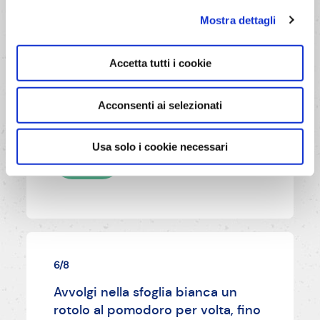
Dividi l’impasto al pomodoro in 6
Mostra dettagli
parti uguali e forma dei rotoli
lunghi 30 cm circa. Stendi
Accetta tutti i cookie
l’impasto al formaggio e basilico in
una sfoglia 30x40 cm circa e
spennella con acqua.
Acconsenti ai selezionati
Usa solo i cookie necessari
AVANTI
6/8
Avvolgi nella sfoglia bianca un
rotolo al pomodoro per volta, fino