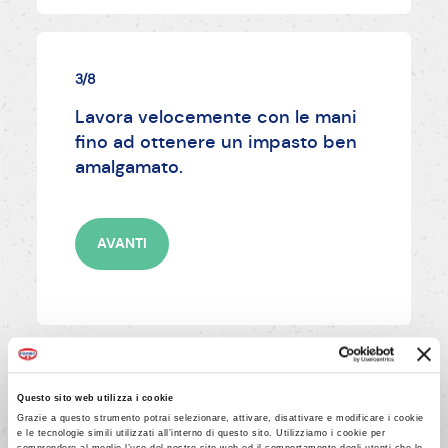
3/8
Lavora velocemente con le mani
fino ad ottenere un impasto ben
amalgamato.
AVANTI
4/8
Questo sito web utilizza i cookie
Grazie a questo strumento potrai selezionare, attivare, disattivare e modificare i cookie
Dividi l'impasto in 2 parti uguali e
e le tecnologie simili utilizzati all’interno di questo sito. Utilizziamo i cookie per