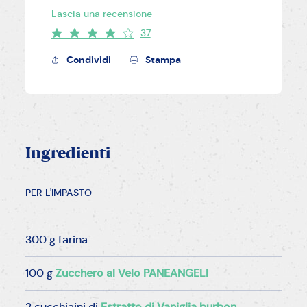
Lascia una recensione
37
Condividi
Stampa
Ingredienti
PER L'IMPASTO
300 g farina
100 g
Zucchero al Velo PANEANGELI
2 cucchiaini di
Estratto di Vaniglia burbon