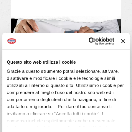
Questo sito web utilizza i cookie
Grazie a questo strumento potrai selezionare, attivare,
disattivare e modificare i cookie e le tecnologie simili
utilizzati all’interno di questo sito. Utilizziamo i cookie per
comprendere al meglio l’uso del nostro sito web ed il
comportamento degli utenti che lo navigano, al fine di
5/10
adattarlo e migliorarlo. Per dare il tuo consenso ti
Stendi 2/3 della pasta sul fondo
invitiamo a cliccare su “Accetta tutti i cookie”. Il
imburrato ed infarinato di uno
consenso include esplicitamente anche un eventuale
stampo a cerchio apribile
trasferimento dei dati personali negli Stati Uniti ai sensi