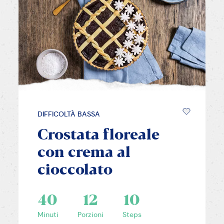
DIFFICOLTÀ BASSA
Crostata floreale
con crema al
cioccolato
40
12
10
Minuti
Porzioni
Steps