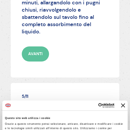
minuti, allargandolo con i pugni
chiusi, riavvolgendolo e
sbattendolo sul tavolo fino al
completo assorbimento del
liquido.
AVANTI
5/11
Dividi l'impasto in 2 parti uguali e
metti a lievitare coperto con
Questo sito web utilizza i cookie
pellicola alimentare, per 40 minuti
Grazie a questo strumento potrai selezionare, attivare, disattivare e modificare i cookie
circa, fino a quando il suo volume
e le tecnologie simili utilizzati all’interno di questo sito. Utilizziamo i cookie per