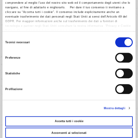
comprendere al meglio l’uso del nostro sito web ed il comportamento degli utenti che lo
sarà raddoppiato.
navigano, al fine di adattarlo e migliorarlo. Per dare il tuo consenso ti invitiamo a
cliccare su “Accetta tutti i cookie”. Il consenso include esplicitamente anche un
eventuale trasferimento dei dati personali negli Stati Uniti ai sensi dell'Articolo 49 del
GDPR. Per maggiori informazioni anche sul trasferimento dei dati a fornitori di
tecnologia e partner negli Stati Uniti consultare la nostra informativa “Privacy e Cookie
AVANTI
Policy”. Se vuoi saperne di più, selezionare o negare il tuo consenso per alcuni o tutti i
cookies, seleziona “Mostra i dettagli”. Ricorda che è possibile revocare il consenso in
Selezione
qualsiasi momento.
Tecnici necessari
del
consenso
Preferenze
Statistiche
6/11
Stendi le due parti in 2 dischi del
Profilazione
diametro di 30/32 cm circa.
Mostra dettagli
AVANTI
Accetta tutti i cookie
Acconsenti ai selezionati