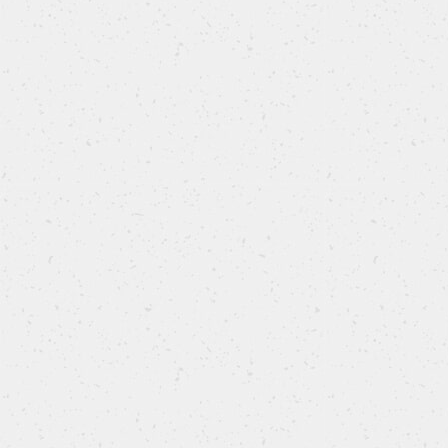
Babka salata al pistacchio
Un intreccio salato, soffice e scenografico