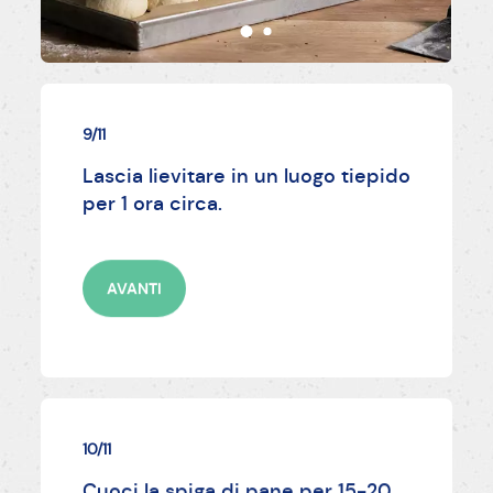
9/11
Lascia lievitare in un luogo tiepido
per 1 ora circa.
AVANTI
10/11
Cuoci la spiga di pane per 15-20