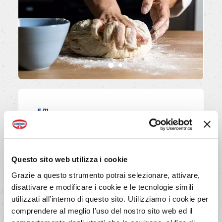
5/11
Rimetti l'impasto nella terrina
infarinata, coprilo ermeticamente
con pellicola alimentare e lascialo
Questo sito web utilizza i cookie
lievitare in un luogo tiepido, fino a
Grazie a questo strumento potrai selezionare, attivare,
quando il suo volume sarà
disattivare e modificare i cookie e le tecnologie simili
raddoppiato (1 ora circa).
utilizzati all’interno di questo sito. Utilizziamo i cookie per
comprendere al meglio l’uso del nostro sito web ed il