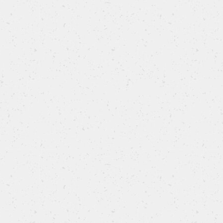
semolato,
PANE DEGLI ANGELI