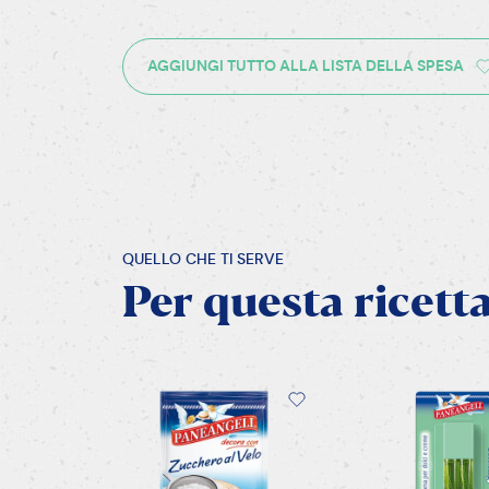
2/8
Al centro del mu
zucchero al velo,
setacciato.
AVANTI