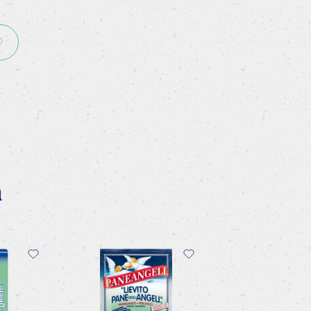
cchio praticare una buca e mettervi zucchero 
 aroma, uovo, burro e, per ultimo, il LIEVITO 