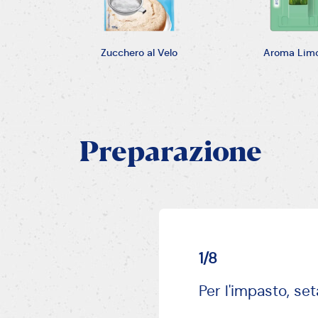
3/8
Incorporare il tu
liscio.
AVANTI
4/8