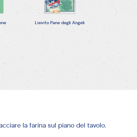
tto ed impastare rapidamente, fino ad ottener