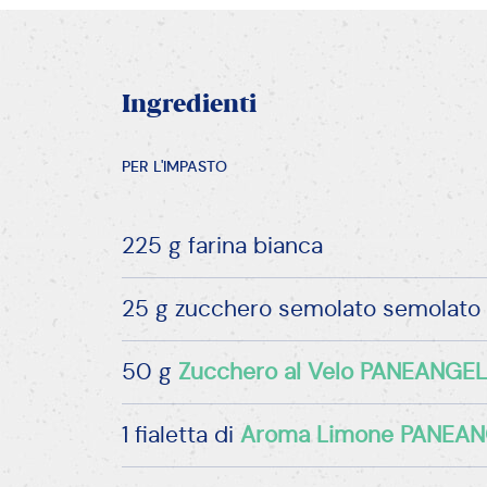
QUELLO CHE TI SERVE
Per
questa
ricett
Zucchero al Velo
Aroma Lim