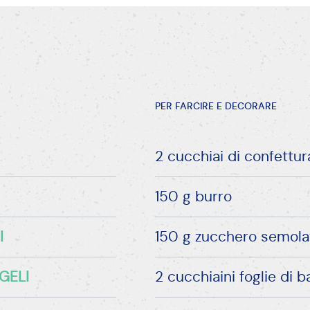
a
one
Lievito Pane degli Angeli