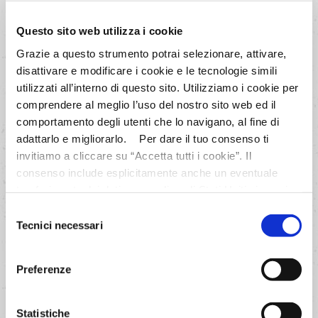
Questo sito web utilizza i cookie
Grazie a questo strumento potrai selezionare, attivare,
disattivare e modificare i cookie e le tecnologie simili
utilizzati all’interno di questo sito. Utilizziamo i cookie per
comprendere al meglio l’uso del nostro sito web ed il
comportamento degli utenti che lo navigano, al fine di
adattarlo e migliorarlo. Per dare il tuo consenso ti
invitiamo a cliccare su “Accetta tutti i cookie”. Il
consenso include esplicitamente anche un eventuale
trasferimento dei dati personali negli Stati Uniti ai sensi
dell'Articolo 49 del GDPR. Per maggiori informazioni
Selezione
anche sul trasferimento dei dati a fornitori di tecnologia e
Tecnici necessari
del
partner negli Stati Uniti consultare la nostra informativa
consenso
“Privacy e Cookie Policy”. Se vuoi saperne di più,
Preferenze
selezionare o negare il tuo consenso per alcuni o tutti i
cookies, seleziona “Mostra i dettagli”. Ricorda che è
Rotolo di Pasqua ripieno di carciofi, salame, ricotta,
possibile revocare il consenso in qualsiasi momento.
Statistiche