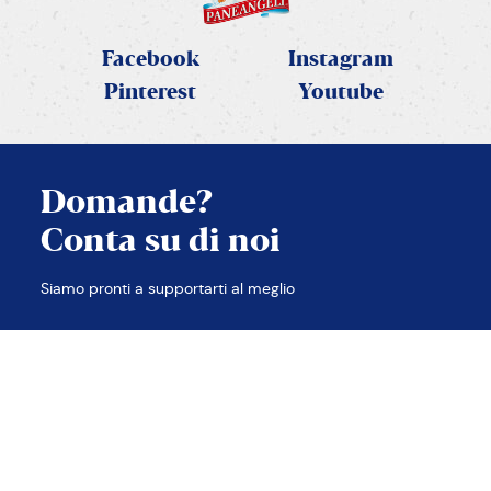
Facebook
Instagram
Pinterest
Youtube
Domande?
Conta su di noi
Siamo pronti a supportarti al meglio
APPLICA FILTRI
TROVA LE RISPOSTE
Contatti
Note legali
Privacy e Cookie policy
Accessibilità
Etica e compliance
Sitemap