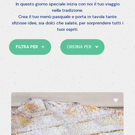
In questo giorno speciale inizia con noi il tuo viaggio
nella tradizione.
Crea il tuo menù pasquale e porta in tavola tante
sfiziose idee, sia dolci che salate, per sorprendere tutti i
Facile
Media
Difficile
tuoi ospiti.
FILTRA PER
ORDINA PER
15'-30'
30'-45'
45'-60'
>60'
Senza glutine
Senza latticini
Vegetariano
Vegano
Senza uova