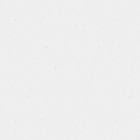
Rustici di Pasqua con ricotta, spinaci e uova di
quaglia