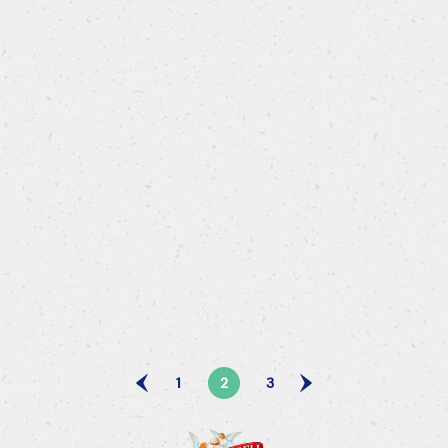
Pastiera napoletana
1
2
3