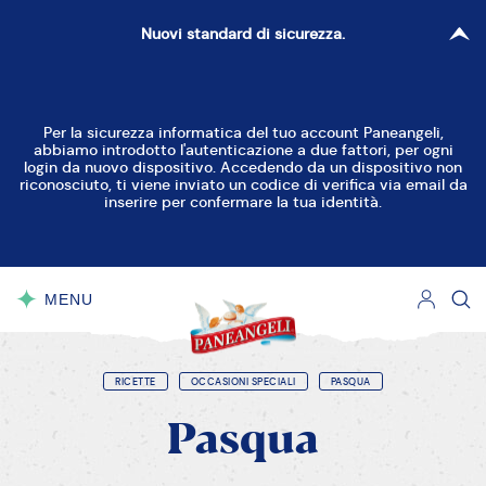
Nuovi standard di sicurezza.
RESETTA FILTRI
CHIUDI
Per la sicurezza informatica del tuo account Paneangeli,
abbiamo introdotto l'autenticazione a due fattori, per ogni
Torte Dolci
Torte Decorate
login da nuovo dispositivo. Accedendo da un dispositivo non
riconosciuto, ti viene inviato un codice di verifica via email da
inserire per confermare la tua identità.
Crostate
Ciambelle
Cupcake e Muffin
Dolcetti
Biscotti
MENU
CHIUDI
Dolci al cucchiaio
Dolci Lievitati
Torte Salate
Pane, Pizza e Focacce
RICETTE
OCCASIONI SPECIALI
PASQUA
Pasqua
Piccoli Salati