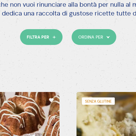
che non vuoi rinunciare alla bontà per nulla al
 dedica una raccolta di gustose ricette tutte d
F
FILTRA PER
ORDINA PER
1
SENZA GLUTINE
P
M
H