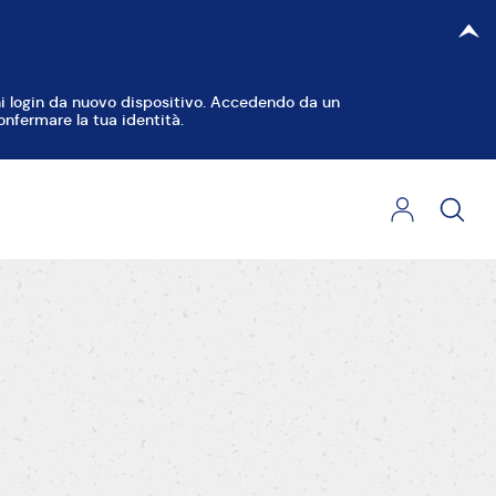
TA FILTRI
CHIUDI
gni login da nuovo dispositivo. Accedendo da un
onfermare la tua identità.
orte Dolci
Torte Decorate
Crostate
iambelle
Cupcake e Muffin
Dolcetti
iscotti
Dolci al cucchiaio
olci Lievitati
Torte Salate
ane, Pizza e Focacce
Piccoli Salati