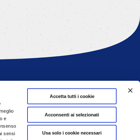
Accetta tutti i cookie
Scopri Paneangeli
e
tte
La magia nelle tue mani
 meglio
Acconsenti ai selezionati
La nostra storia
lo e
Provati per te
consenso
ne
Comunicati stampa
Usa solo i cookie necessari
ai sensi
alimentare
Calendario Paneangeli