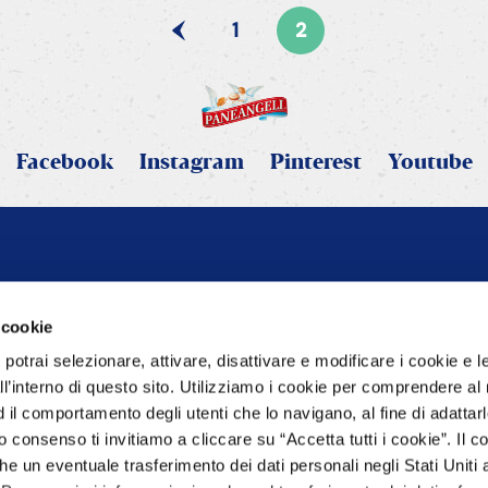
1
2
Facebook
Instagram
Pinterest
Youtube
 cookie
Prodotti
Ricette
otrai selezionare, attivare, disattivare e modificare i cookie e l
Tutti i prodotti
Tutte le rice
 all’interno di questo sito. Utilizziamo i cookie per comprendere al
Lieviti e Ingredienti Base
Dolci
d il comportamento degli utenti che lo navigano, al fine di adattar
Aromi
Salato
o consenso ti invitiamo a cliccare su “Accetta tutti i cookie”. Il 
io
Creme, Gelatine e Coperture
Per occasio
e un eventuale trasferimento dei dati personali negli Stati Uniti 
Decorazioni e Guarnizioni
Per regime 