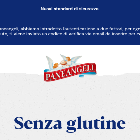
Nuovi standard di sicurezza.
RESET
aneangeli, abbiamo introdotto l'autenticazione a due fattori, per o
uto, ti viene inviato un codice di verifica via email da inserire per c
T
C
B
D
P
Senza
glutine