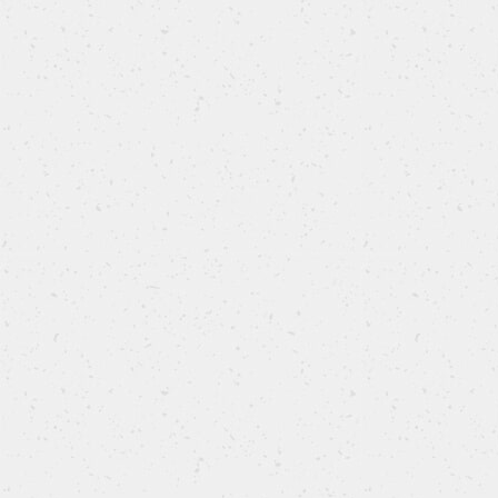
Danubio salato di Natale
Le ricette del calendario PANEANGELI