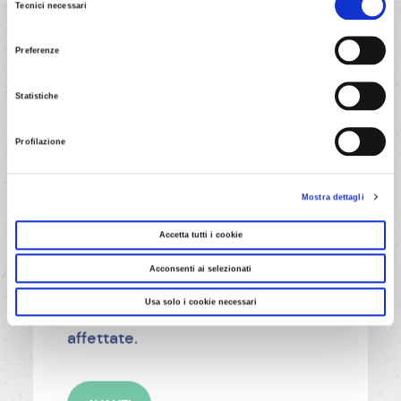
Tecnici necessari
gradatamente il latte, il sale e il
del
pepe.
consenso
Preferenze
Statistiche
AVANTI
Profilazione
Mostra dettagli
5/7
Accetta tutti i cookie
Versa l'impasto in uno stampo a
Acconsenti ai selezionati
cassetta lungo 25 cm e cospargi
Usa solo i cookie necessari
la superficie con le mandorle
affettate.