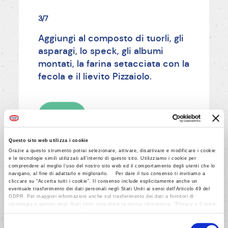
3/7
Aggiungi al composto di tuorli, gli
asparagi, lo speck, gli albumi
montati, la farina setacciata con la
fecola e il lievito Pizzaiolo.
AVANTI
Questo sito web utilizza i cookie
Grazie a questo strumento potrai selezionare, attivare, disattivare e modificare i cookie
e le tecnologie simili utilizzati all’interno di questo sito. Utilizziamo i cookie per
comprendere al meglio l’uso del nostro sito web ed il comportamento degli utenti che lo
navigano, al fine di adattarlo e migliorarlo. Per dare il tuo consenso ti invitiamo a
cliccare su “Accetta tutti i cookie”. Il consenso include esplicitamente anche un
4/7
eventuale trasferimento dei dati personali negli Stati Uniti ai sensi dell'Articolo 49 del
GDPR. Per maggiori informazioni anche sul trasferimento dei dati a fornitori di
tecnologia e partner negli Stati Uniti consultare la nostra informativa “Privacy e Cookie
Incorpora il tutto delicatamente
Policy”. Se vuoi saperne di più, selezionare o negare il tuo consenso per alcuni o tutti i
cookies, seleziona “Mostra i dettagli”. Ricorda che è possibile revocare il consenso in
con una spatola aggiungendo
Selezione
qualsiasi momento.