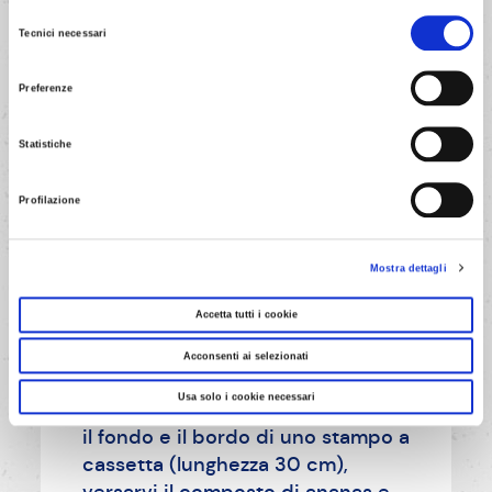
Preparare la Dolceneve con il
cookies, seleziona “Mostra i dettagli”. Ricorda che è possibile revocare il consenso in
Selezione
qualsiasi momento.
Tecnici necessari
latte freddo come indicato sulla
del
confezione ed incorporarlo
consenso
delicatamente al composto di
Preferenze
ananas.
Statistiche
Profilazione
AVANTI
Mostra dettagli
Accetta tutti i cookie
Acconsenti ai selezionati
4/5
Usa solo i cookie necessari
Foderare con pellicola alimentare
il fondo e il bordo di uno stampo a
cassetta (lunghezza 30 cm),
versarvi il composto di ananas e