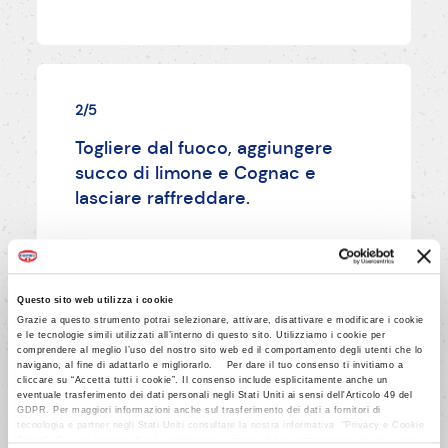
2/5
Togliere dal fuoco, aggiungere
succo di limone e Cognac e
lasciare raffreddare.
AVANTI
Questo sito web utilizza i cookie
Grazie a questo strumento potrai selezionare, attivare, disattivare e modificare i cookie
e le tecnologie simili utilizzati all’interno di questo sito. Utilizziamo i cookie per
comprendere al meglio l’uso del nostro sito web ed il comportamento degli utenti che lo
navigano, al fine di adattarlo e migliorarlo. Per dare il tuo consenso ti invitiamo a
cliccare su “Accetta tutti i cookie”. Il consenso include esplicitamente anche un
eventuale trasferimento dei dati personali negli Stati Uniti ai sensi dell'Articolo 49 del
GDPR. Per maggiori informazioni anche sul trasferimento dei dati a fornitori di
3/5
tecnologia e partner negli Stati Uniti consultare la nostra informativa “Privacy e Cookie
Policy”. Se vuoi saperne di più, selezionare o negare il tuo consenso per alcuni o tutti i