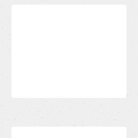
9/9
Spennellare lo strudel con l'uovo
sbattuto, distribuirvi i semi di
girasole e cuocere per 15 minuti
circa nella parte media del forno
preriscaldato (elettrico: 200°C,
ventilato: 190°C, a gas nella parte
alta: 210°C).