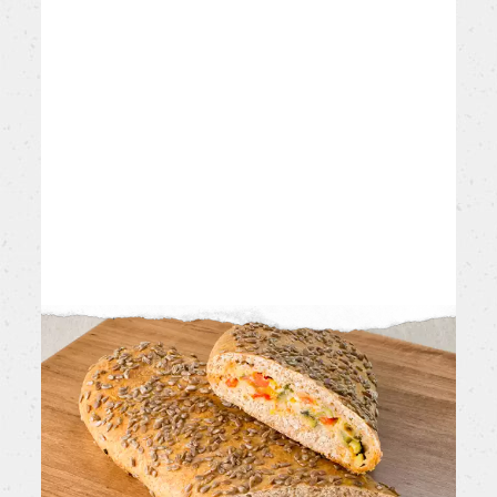
Complimenti,
ottimo risultato!
Pubblica le tue ricette e ricordati di taggarci
@PANEANGELIOFFICIAL: le più belle saranno
condivise sui nostri canali.
PANEANGELIOFFICIAL