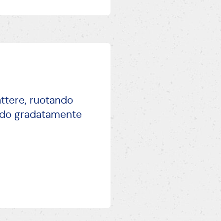
attere, ruotando
endo gradatamente