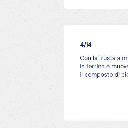
4/14
Con la frusta a m
la terrina e muov
il composto di ci
AVANTI