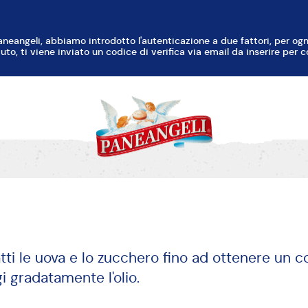
 bagnomaria burro, cioccolato e latte.
atti le uova e lo zucchero fino ad ottenere un
 gradatamente l'olio.