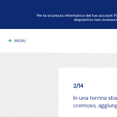
Sciogli insieme a
AVANTI
2/14
In una terrina sb
cremoso, aggiungi