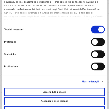
navigano, al fine di adattarlo e migliorarlo. Per dare il tuo consenso ti invitiamo a
cliccare su “Accetta tutti i cookie”. Il consenso include esplicitamente anche un
AVANTI
eventuale trasferimento dei dati personali negli Stati Uniti ai sensi dell'Articolo 49 del
GDPR. Per maggiori informazioni anche sul trasferimento dei dati a fornitori di
tecnologia e partner negli Stati Uniti consultare la nostra informativa “Privacy e Cookie
Policy”. Se vuoi saperne di più, selezionare o negare il tuo consenso per alcuni o tutti i
cookies, seleziona “Mostra i dettagli”. Ricorda che è possibile revocare il consenso in
Selezione
qualsiasi momento.
Tecnici necessari
del
consenso
Preferenze
Statistiche
Profilazione
Mostra dettagli
Accetta tutti i cookie
3/5
Acconsenti ai selezionati
Metti l'impasto in una tortiera a