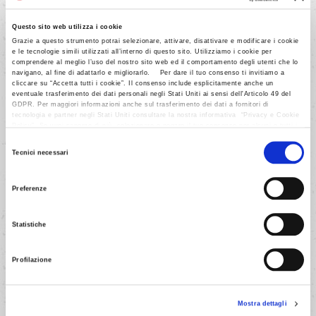
4/8
Questo sito web utilizza i cookie
Prepara la crema con il latte nel
Grazie a questo strumento potrai selezionare, attivare, disattivare e modificare i cookie
modo indicato in confezione. Con
e le tecnologie simili utilizzati all’interno di questo sito. Utilizziamo i cookie per
comprendere al meglio l’uso del nostro sito web ed il comportamento degli utenti che lo
l'aiuto di una tasca da pasticciere,
navigano, al fine di adattarlo e migliorarlo. Per dare il tuo consenso ti invitiamo a
distribuisci la crema al gusto
cliccare su “Accetta tutti i cookie”. Il consenso include esplicitamente anche un
eventuale trasferimento dei dati personali negli Stati Uniti ai sensi dell'Articolo 49 del
cioccolato sulla superficie
GDPR. Per maggiori informazioni anche sul trasferimento dei dati a fornitori di
tecnologia e partner negli Stati Uniti consultare la nostra informativa “Privacy e Cookie
dell'impasto cotto, facendo
Policy”. Se vuoi saperne di più, selezionare o negare il tuo consenso per alcuni o tutti i
attenzione di non toccare il bordo
cookies, seleziona “Mostra i dettagli”. Ricorda che è possibile revocare il consenso in
Selezione
qualsiasi momento.
Tecnici necessari
dello stampo.
del
consenso
Preferenze
AVANTI
Statistiche
Profilazione
Mostra dettagli
5/8