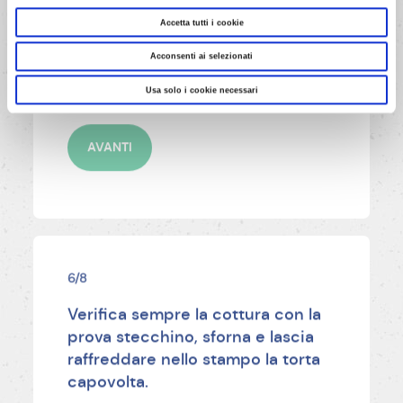
Accetta tutti i cookie
Versa sopra la crema il rimanente
impasto e prosegui la cottura per
Acconsenti ai selezionati
altri 30 minuti circa.
Usa solo i cookie necessari
AVANTI
6/8
Verifica sempre la cottura con la
prova stecchino, sforna e lascia
raffreddare nello stampo la torta
capovolta.