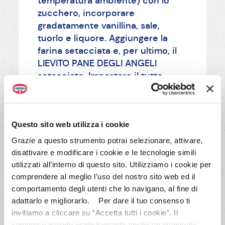
temperatura ambiente) con lo
zucchero, incorporare
gradatamente vanillina, sale,
tuorlo e liquore. Aggiungere la
farina setacciata e, per ultimo, il
LIEVITO PANE DEGLI ANGELI
setacciato. Impastare il tutto,
sfregando il composto tra le mani
fino ad ottenere un impasto
granuloso sbriciolato.
Questo sito web utilizza i cookie
Grazie a questo strumento potrai selezionare, attivare,
AVANTI
disattivare e modificare i cookie e le tecnologie simili
utilizzati all’interno di questo sito. Utilizziamo i cookie per
comprendere al meglio l’uso del nostro sito web ed il
comportamento degli utenti che lo navigano, al fine di
adattarlo e migliorarlo. Per dare il tuo consenso ti
invitiamo a cliccare su “Accetta tutti i cookie”. Il
consenso include esplicitamente anche un eventuale