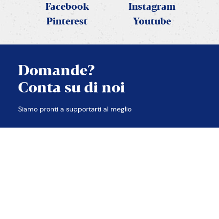
Facebook
Instagram
Pinterest
Youtube
Domande?
Conta su di noi
CHIUDI
Siamo pronti a supportarti al meglio
TROVA LE RISPOSTE
CONTATTACI
Contatti
Note legali
Privacy e Cookie policy
Accessibilità
Etica e compliance
Sitemap
2026 © PANEANGELI