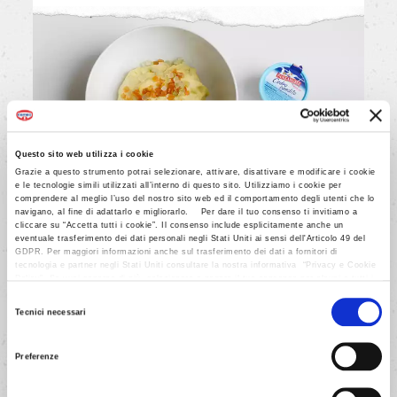
Questo sito web utilizza i cookie
Grazie a questo strumento potrai selezionare, attivare, disattivare e modificare i cookie
e le tecnologie simili utilizzati all’interno di questo sito. Utilizziamo i cookie per
comprendere al meglio l’uso del nostro sito web ed il comportamento degli utenti che lo
navigano, al fine di adattarlo e migliorarlo. Per dare il tuo consenso ti invitiamo a
cliccare su “Accetta tutti i cookie”. Il consenso include esplicitamente anche un
eventuale trasferimento dei dati personali negli Stati Uniti ai sensi dell'Articolo 49 del
GDPR. Per maggiori informazioni anche sul trasferimento dei dati a fornitori di
5/9
tecnologia e partner negli Stati Uniti consultare la nostra informativa “Privacy e Cookie
Policy”. Se vuoi saperne di più, selezionare o negare il tuo consenso per alcuni o tutti i
Impasta nuovamente e lascia
cookies, seleziona “Mostra i dettagli”. Ricorda che è possibile revocare il consenso in
Selezione
qualsiasi momento.
lievitare nella terrina fino a
Tecnici necessari
del
quando non sarà raddoppiato il
consenso
suo volume.
Preferenze