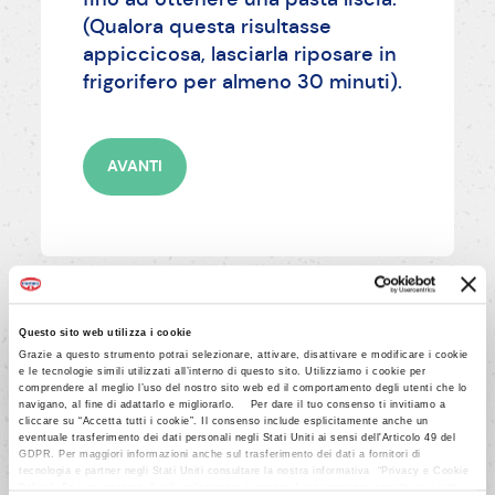
(Qualora questa risultasse
appiccicosa, lasciarla riposare in
frigorifero per almeno 30 minuti).
AVANTI
5/9
Questo sito web utilizza i cookie
Grazie a questo strumento potrai selezionare, attivare, disattivare e modificare i cookie
Stendere l'impasto sul fondo e
e le tecnologie simili utilizzati all’interno di questo sito. Utilizziamo i cookie per
comprendere al meglio l’uso del nostro sito web ed il comportamento degli utenti che lo
sulle pareti di uno stampo a
navigano, al fine di adattarlo e migliorarlo. Per dare il tuo consenso ti invitiamo a
cerchio apribile (diametro 26 cm)
cliccare su “Accetta tutti i cookie”. Il consenso include esplicitamente anche un
eventuale trasferimento dei dati personali negli Stati Uniti ai sensi dell'Articolo 49 del
con il fondo imburrato ed
GDPR. Per maggiori informazioni anche sul trasferimento dei dati a fornitori di
tecnologia e partner negli Stati Uniti consultare la nostra informativa “Privacy e Cookie
infarinato, formando un bordo alto
Policy”. Se vuoi saperne di più, selezionare o negare il tuo consenso per alcuni o tutti i