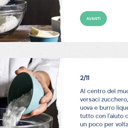
2/11
Al centro del mu
versaci zucchero,
uova e burro liqu
tutto con l'aiuto
un poco per volta i
AVANTI