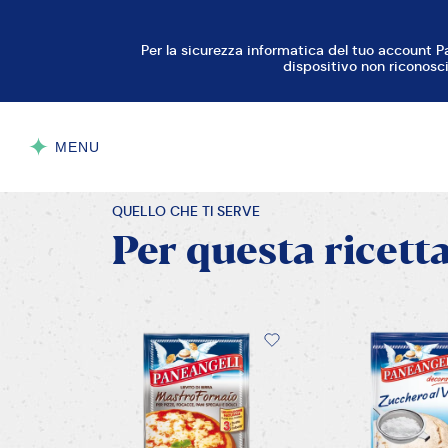
QUELLO CHE TI SERVE
Per
questa
ricett
Lievito di Birra Mastro
Zucchero al 
Fornaio