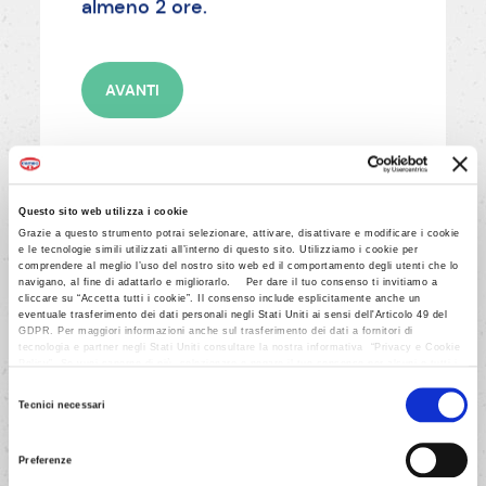
almeno 2 ore.
AVANTI
Questo sito web utilizza i cookie
Grazie a questo strumento potrai selezionare, attivare, disattivare e modificare i cookie
10/21
e le tecnologie simili utilizzati all’interno di questo sito. Utilizziamo i cookie per
comprendere al meglio l’uso del nostro sito web ed il comportamento degli utenti che lo
navigano, al fine di adattarlo e migliorarlo. Per dare il tuo consenso ti invitiamo a
Prepara la crema chantilly con la
cliccare su “Accetta tutti i cookie”. Il consenso include esplicitamente anche un
panna e mascarpone nel modo
eventuale trasferimento dei dati personali negli Stati Uniti ai sensi dell'Articolo 49 del
GDPR. Per maggiori informazioni anche sul trasferimento dei dati a fornitori di
indicato sulla confezione.
tecnologia e partner negli Stati Uniti consultare la nostra informativa “Privacy e Cookie
Policy”. Se vuoi saperne di più, selezionare o negare il tuo consenso per alcuni o tutti i
cookies, seleziona “Mostra i dettagli”. Ricorda che è possibile revocare il consenso in
Selezione
qualsiasi momento.
Tecnici necessari
del
AVANTI
consenso
Preferenze