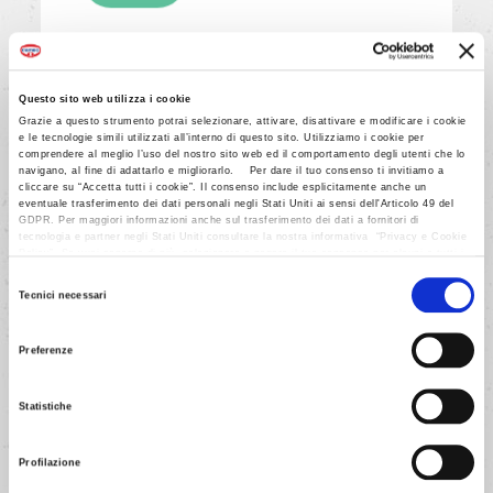
Questo sito web utilizza i cookie
Grazie a questo strumento potrai selezionare, attivare, disattivare e modificare i cookie
e le tecnologie simili utilizzati all’interno di questo sito. Utilizziamo i cookie per
comprendere al meglio l’uso del nostro sito web ed il comportamento degli utenti che lo
navigano, al fine di adattarlo e migliorarlo. Per dare il tuo consenso ti invitiamo a
cliccare su “Accetta tutti i cookie”. Il consenso include esplicitamente anche un
eventuale trasferimento dei dati personali negli Stati Uniti ai sensi dell'Articolo 49 del
GDPR. Per maggiori informazioni anche sul trasferimento dei dati a fornitori di
tecnologia e partner negli Stati Uniti consultare la nostra informativa “Privacy e Cookie
Policy”. Se vuoi saperne di più, selezionare o negare il tuo consenso per alcuni o tutti i
cookies, seleziona “Mostra i dettagli”. Ricorda che è possibile revocare il consenso in
Selezione
qualsiasi momento.
Tecnici necessari
del
consenso
Preferenze
3/6
Statistiche
Con un matterello stendi metà
della pasta in una sfoglia dello
Profilazione
spessore di 1/2 cm circa e con