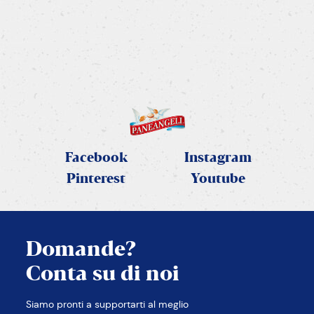
Delicate cream
tart arricchite da una golosa
crem
a
SCOPRI LA RICETTA
Facebook
Instagram
Pinterest
Youtube
Domande?
Conta su di noi
Siamo pronti a supportarti al meglio