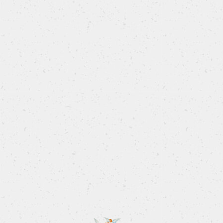
Torta soffice cuor di mele
Golosa, semplice e veloce da preparare.
SCOPRI LA RICETTA