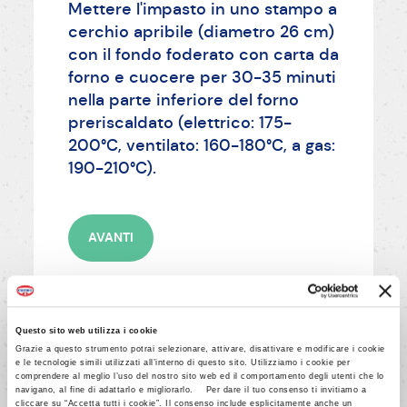
Mettere l'impasto in uno stampo a
cerchio apribile (diametro 26 cm)
con il fondo foderato con carta da
forno e cuocere per 30-35 minuti
nella parte inferiore del forno
preriscaldato (elettrico: 175-
200°C, ventilato: 160-180°C, a gas:
190-210°C).
AVANTI
Questo sito web utilizza i cookie
Grazie a questo strumento potrai selezionare, attivare, disattivare e modificare i cookie
e le tecnologie simili utilizzati all’interno di questo sito. Utilizziamo i cookie per
4/9
comprendere al meglio l’uso del nostro sito web ed il comportamento degli utenti che lo
navigano, al fine di adattarlo e migliorarlo. Per dare il tuo consenso ti invitiamo a
Per la bagna, sciogliere in un
cliccare su “Accetta tutti i cookie”. Il consenso include esplicitamente anche un